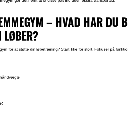
egym gør det nemt at få disse pas ind uden ekstra transporttid.
JEMMEGYM – HVAD HAR DU 
 LØBER?
m for at støtte din løbetræning? Start ikke for stort. Fokuser på funkt
e håndvægte
e: