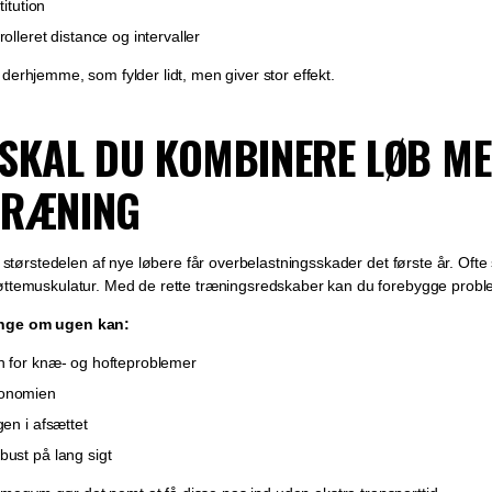
titution
olleret distance og intervaller
derhjemme, som fylder lidt, men giver stor effekt.
SKAL DU KOMBINERE LØB M
TRÆNING
g: størstedelen af nye løbere får overbelastningsskader det første år. Ofte
øttemuskulatur. Med de rette træningsredskaber kan du forebygge proble
ange om ugen kan:
n for knæ- og hofteproblemer
konomien
gen i afsættet
ust på lang sigt