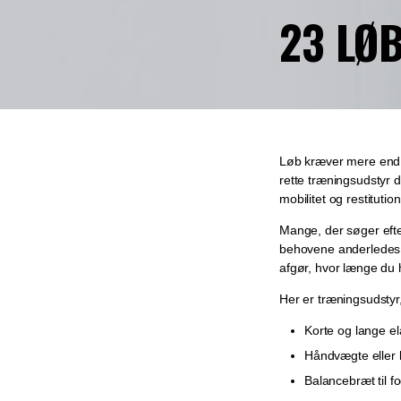
23 LØ
Løb kræver mere end b
rette træningsudstyr
mobilitet og restituti
Mange, der søger eft
behovene anderledes. 
afgør, hvor længe du h
Her er træningsudsty
Korte og lange ela
Håndvægte eller k
Balancebræt til fo