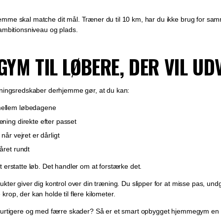
mme skal matche dit mål. Træner du til 10 km, har du ikke brug for sam
 ambitionsniveau og plads.
YM TIL LØBERE, DER VIL UDV
æningsredskaber derhjemme gør, at du kan:
mellem løbedagene
æning direkte efter passet
 når vejret er dårligt
 året rundt
 erstatte løb. Det handler om at forstærke det.
kter giver dig kontrol over din træning. Du slipper for at misse pas, und
rop, der kan holde til flere kilometer.
hurtigere og med færre skader? Så er et smart opbygget hjemmegym en i