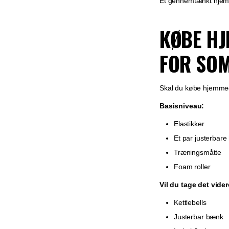
Et gennemtænkt hjemm
KØBE H
FOR SOM
Skal du købe hjemmegy
Basisniveau:
Elastikker
Et par justerbar
Træningsmåtte
Foam roller
Vil du tage det vider
Kettlebells
Justerbar bænk