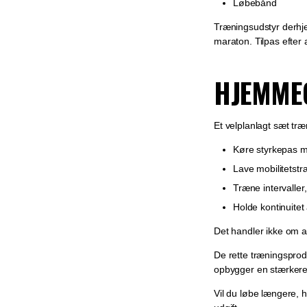
Løbebånd
Træningsudstyr derhje
maraton. Tilpas efter
HJEMMEG
Et velplanlagt sæt tr
Køre styrkepas 
Lave mobilitetstr
Træne intervaller,
Holde kontinuitet
Det handler ikke om at
De rette træningsprodu
opbygger en stærkere k
Vil du løbe længere, 