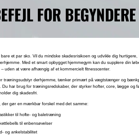
BEFEJL FOR BEGYNDERE
are et par sko. Vil du mindske skadesrisikoen og udvikle dig hurtigere, 
 derhjemme. Med et smart opbygget hjemmegym kan du supplere din løb
on – uden at være afhængig af et kommercielt fitnesscenter.
er træningsudstyr derhjemme, tænker primært på vægtstænger og bænkp
Du har brug for træningsredskaber, der styrker hofter, core, lægge og 
older dig skadesfri.
r, der gør en mærkbar forskel med det samme:
stikker til hofte- og baletræning
ettlebells til enbensøvelser
d- og ankelstabilitet