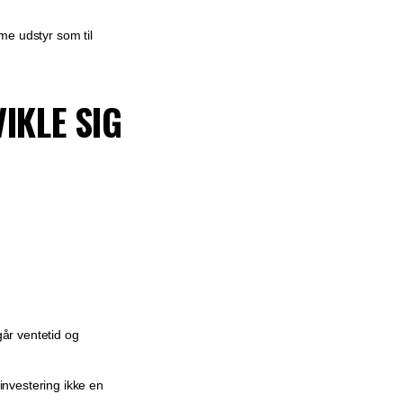
me udstyr som til
IKLE SIG
går ventetid og
nvestering ikke en