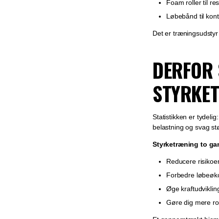
Foam roller til res
Løbebånd til kontr
Det er træningsudstyr 
DERFOR 
STYRKE
Statistikken er tydeli
belastning og svag st
Styrketræning to g
Reducere risikoe
Forbedre løbeø
Øge kraftudviklin
Gøre dig mere rob