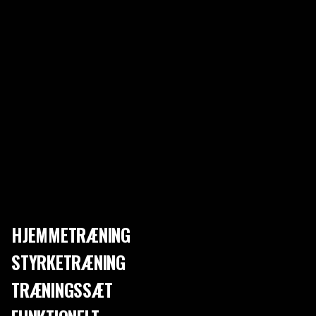
DET ER INGEN HEMMELIGT...DET ER
INGEN HEMMELIGT......
at vi hos Gorilla Sports har en særlig forkærlighed for vægtværktøjet
kettlebells
. Grunden til denne kærlighed ligger i, hvor utroligt praktiske
de er at bruge. Kettlebell-øvelser kræver normalt minimalt
overfladeareal at blive brugt på. Takket være klodernes runde form er
de skånsomme for både vores hjem og vores krop. Dette gør kettlebells
til det ultimative værktøj til enhver form for hjemmetræning.
I DAG TÆNKTE VI AT GI EKSEMPLER
PÅ NOGLE KETTLEBELLØVELSER...
HJEMMETRÆNING
...som vi mener, at alle burde kende og mestre.
STYRKETRÆNING
Kettlebell swing.
TRÆNINGSSÆT
En rigtig klassiker for at sige det mildt. Kettlebell swing er en fantastisk
øvelse for torso, underarme, skuldre og ben og sæde. For at mestre