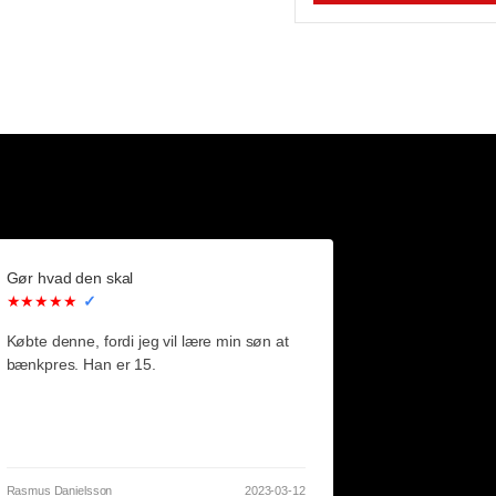
Gør hvad den skal
★★★★★
✓
Købte denne, fordi jeg vil lære min søn at
bænkpres. Han er 15.
Rasmus Danielsson
2023-03-12