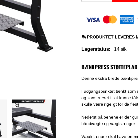
PRODUKTET LEVERES 
Lagerstatus:
14
stk
BÆNKPRESS STØTTEPLAD
Denne ekstra brede bænkpres
I udgangspunktet tænkt som e
og konstrueret til at kunne t
skulle være rigeligt for de fles
Nederst på benene er der gum
håndvægte og vægtstænger.
Vægtstænger skal have en min