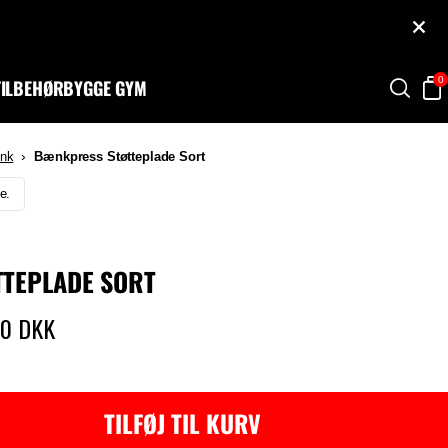
TÆT
0
TILBEHØR
BYGGE GYM
SØG
In
›
nk
Bænkpress Støtteplade Sort
e.
TEPLADE SORT
00 DKK
TILFØJ TIL KURV