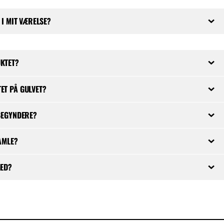
 I MIT VÆRELSE?
KTET?
ET PÅ GULVET?
BEGYNDERE?
AMLE?
MED?