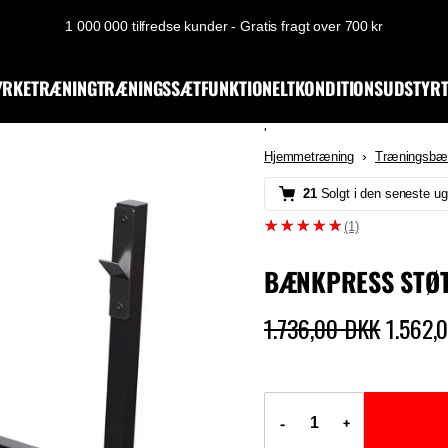
1 000 000 tilfredse kunder - Gratis fragt over 700 kr
YRKETRÆNING
TRÆNINGSSÆT
FUNKTIONELT
KONDITIONSUDSTYR
'
›
Hjemmetræning
Træningsbæ
21
Solgt i den seneste ug
(1)
BÆNKPRESS STØT
1.736,00 DKK
1.562,
-
+