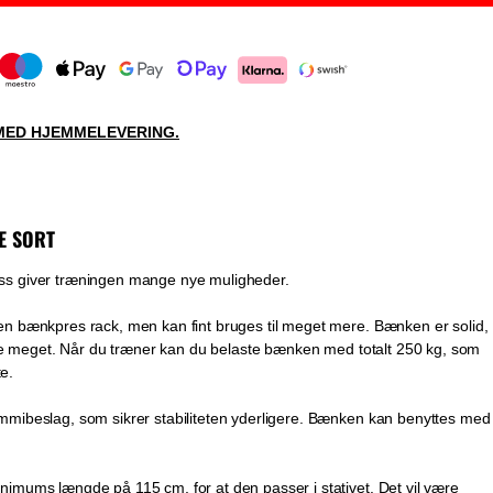
MED HJEMMELEVERING.
E SORT
s giver træningen mange nye muligheder.
n bænkpres rack, men kan fint bruges til meget mere. Bænken er solid,
åle meget. Når du træner kan du belaste bænken med totalt 250 kg, som
te.
mibeslag, som sikrer stabiliteten yderligere. Bænken kan benyttes med
imums længde på 115 cm, for at den passer i stativet. Det vil være