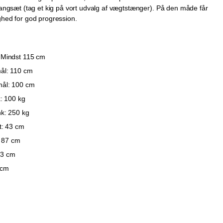
tangsæt (tag et kig på vort udvalg af vægtstænger). På den måde får
ghed for god progression.
 Mindst 115 cm
ål: 110 cm
mål: 100 cm
: 100 kg
k: 250 kg
t: 43 cm
: 87 cm
03 cm
 cm